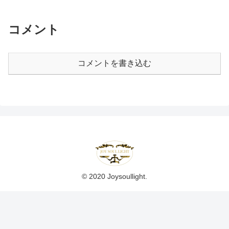
コメント
コメントを書き込む
© 2020 Joysoullight.